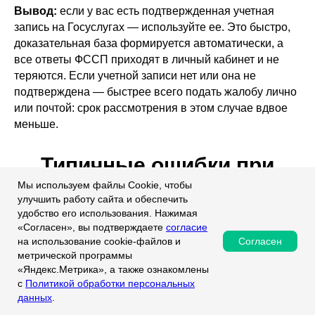
Вывод:
если у вас есть подтвержденная учетная
запись на Госуслугах — используйте ее. Это быстро,
доказательная база формируется автоматически, а
все ответы ФССП приходят в личный кабинет и не
теряются. Если учетной записи нет или она не
подтверждена — быстрее всего подать жалобу лично
или почтой: срок рассмотрения в этом случае вдвое
меньше.
Типичные ошибки при
подаче жалобы
Мы используем файлы Cookie, чтобы
улучшить работу сайта и обеспечить
удобство его использования. Нажимая
«Согласен», вы подтверждаете
согласие
Согласен
на использование cookie-файлов и
метрической программы
По опыту работы с жалобами на действия ФССП,
«Яндекс.Метрика», а также ознакомлены
большинство отказов и «зависших» обращений
с
Политикой обработки персональных
данных
.
связаны с одними и теми же ошибками.