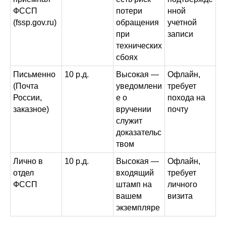
ФССП
потери
нной
(fssp.gov.ru)
обращения
учетной
при
записи
технических
сбоях
Письменно
10 р.д.
Высокая —
Офлайн,
(Почта
уведомлени
требует
России,
е о
похода на
заказное)
вручении
почту
служит
доказательс
твом
Лично в
10 р.д.
Высокая —
Офлайн,
отдел
входящий
требует
ФССП
штамп на
личного
вашем
визита
экземпляре