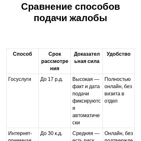
Сравнение способов
подачи жалобы
Способ
Срок
Доказател
Удобство
рассмотре
ьная сила
ния
Госуслуги
До 17 р.д.
Высокая —
Полностью
факт и дата
онлайн, без
подачи
визита в
фиксируютс
отдел
я
автоматиче
ски
Интернет-
До 30 к.д.
Средняя —
Онлайн, без
приемная
есть риск
подтвержде