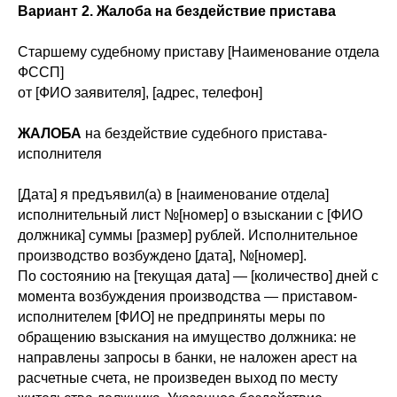
Вариант 2. Жалоба на бездействие пристава
Старшему судебному приставу [Наименование отдела
ФССП]
от [ФИО заявителя], [адрес, телефон]
ЖАЛОБА
на бездействие судебного пристава-
исполнителя
[Дата] я предъявил(а) в [наименование отдела]
исполнительный лист №[номер] о взыскании с [ФИО
должника] суммы [размер] рублей. Исполнительное
производство возбуждено [дата], №[номер].
По состоянию на [текущая дата] — [количество] дней с
момента возбуждения производства — приставом-
исполнителем [ФИО] не предприняты меры по
обращению взыскания на имущество должника: не
направлены запросы в банки, не наложен арест на
расчетные счета, не произведен выход по месту