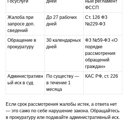
Госуслуги
дней
ный регламент
ФССП
Жалоба при
До 27 рабочих
Ст. 126 ФЗ
запросе доп.
дней
№229-ФЗ
сведений
Обращение в
30 календарных
ФЗ №59-ФЗ «О
прокуратуру
дней
порядке
рассмотрения
обращений
граждан»
Административн
По существу —
КАС РФ, ст. 226
ый иск в суд
в течение 1
месяца
Если срок рассмотрения жалобы истек, а ответа нет
— это само по себе нарушение закона. Обращайтесь
в прокуратуру или подавайте административный иск.