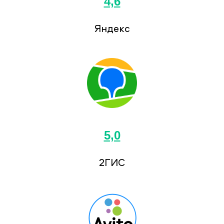
4,6
Яндекс
5,0
2ГИС