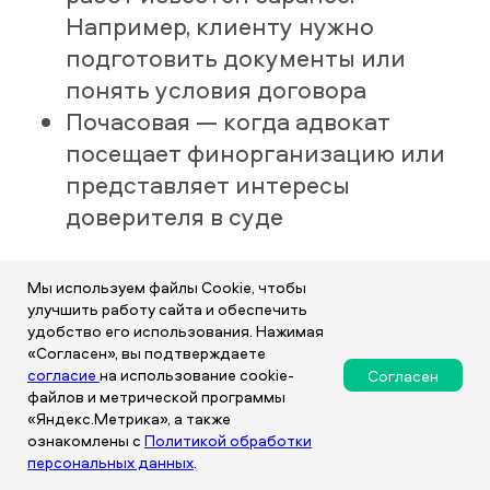
Например, клиенту нужно
подготовить документы или
понять условия договора
Почасовая — когда адвокат
посещает финорганизацию или
представляет интересы
доверителя в суде
Мы используем файлы Cookie, чтобы
Услуги юриста по банковским делам
улучшить работу сайта и обеспечить
удобство его использования. Нажимая
обходятся дешевле требований
«Согласен», вы подтверждаете
кредиторов. Их стоимость оправдана
согласие
на использование cookie-
Согласен
опытом и высоким уровнем
файлов и метрической программы
«Яндекс.Метрика», а также
подготовки специалистов. На
ознакомлены с
Политикой обработки
встрече кредитный юрист озвучит
персональных данных
.