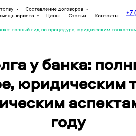
отству
Составление договоров
+7 
омощь юриста
Цены
Статьи
Контакты
анка: полный гид по процедуре, юридическим тонкостям
лга у банка: полн
е, юридическим 
тическим аспектам
году