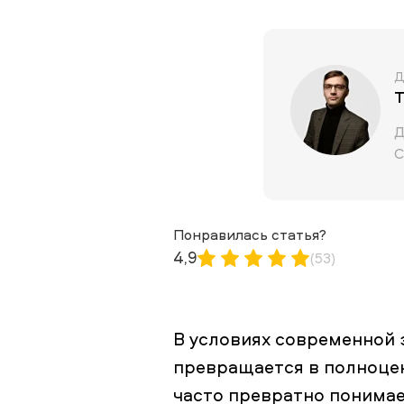
Д
Т
Д
С
Понравилась статья?
4,9
(53)
В условиях современной
превращается в полноцен
часто превратно понима