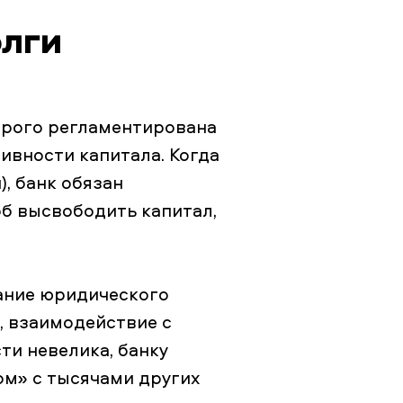
олги
строго регламентирована
ивности капитала. Когда
, банк обязан
об высвободить капитал,
жание юридического
, взаимодействие с
ти невелика, банку
ом» с тысячами других