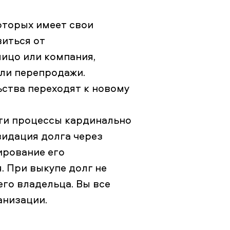
оторых имеет свои
виться от
лицо или компания,
ли перепродажи.
ьства переходят к новому
Эти процессы кардинально
видация долга через
ирование его
. При выкупе долг не
его владельца. Вы все
анизации.