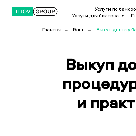
Услуги по банкр
Услуги для бизнеса
П
Главная
Блог
Выкуп долга у б
→
→
Выкуп до
процедур
и прак