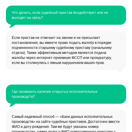
Что делать, если судебный пристав бездействует или не
выходит на связь?
Если пристав не отвечает на звонки и не присылает
постановления, вы имеете право подать жалобу в порядке
подчиненности старшему судебному приставу (начальнику
отдела). Также эффективным методом является подача
жалобы через интернет-приемную ФССП или прокуратуру,
если вы столкнулись с явным нарушением ваших прав.
Где проверить наличие открытых исполнительных
производств?
Самый надежный способ — «Банк данных исполнительных
производств» на сайте судебных приставов. Достаточно ввести
ФИО и дату рождения. Там же будут указаны номер
производства, сумма долга и ФИО ответственного пристава с