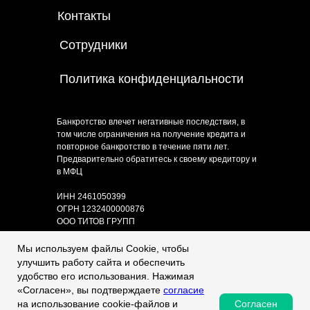
Контакты
Сотрудники
Политика конфиденциальности
Банкротство влечет негативные последствия, в
том числе ограничения на получение кредита и
повторное банкротство в течение пяти лет.
Предварительно обратитесь к своему кредитору и
в МФЦ
ИНН 2461050399
ОГРН 1232400000876
ООО ТИТОВ ГРУПП
Вся представленная на сайте информация носит
Мы используем файлы Cookie, чтобы
исключительно ознакомительный характер и не
улучшить работу сайта и обеспечить
является публичной офертой, определяемой
удобство его использования. Нажимая
положениями ст. 437 ГК РФ. Требуется
«Согласен», вы подтверждаете
согласие
консультация специалиста.
Согласен
на использование cookie-файлов и